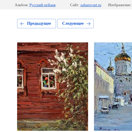
Альбом:
Русский пейзаж
Сайт:
zaharovart.ru
Изображение:
Предыдущее
Следующее