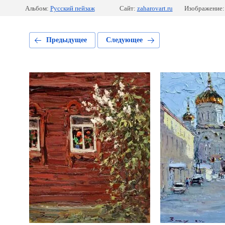
Альбом:
Русский пейзаж
Сайт:
zaharovart.ru
Изображение:
Предыдущее
Следующее