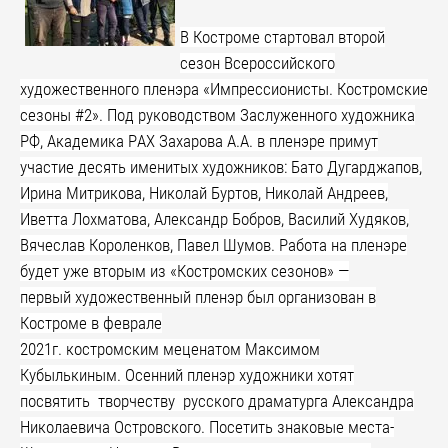
В Костроме стартовал второй
сезон Всероссийского
художественного пленэра «Импрессионисты. Костромские
сезоны #2».
Под руководством Заслуженного художника
РФ, Академика РАХ Захарова А.А. в пленэре примут
участие десять именитых художников: Бато Дугарджапов,
Ирина Митрикова, Николай Буртов, Николай Андреев,
Иветта Лохматова, Александр Бобров, Василий Худяков,
Вячеслав Короленков, Павел Шумов.
Работа на пленэре
будет уже вторым из «Костромских сезонов» —
первый художественный пленэр был организован в
Костроме в феврале
2021г. костромским меценатом Максимом
Кубылькиным
.
Осенний пленэр художники хотят
посвятить творчеству русского драматурга Александра
Николаевича Островского. Посетить знаковые места-